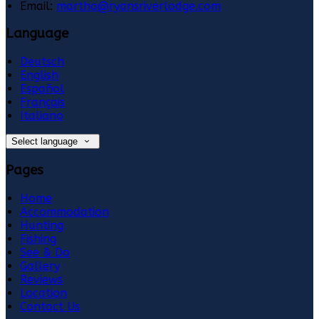
Email:
martha@ryansriverlodge.com
Language
Deutsch
English
Español
Français
Italiano
Select language
Pages
Home
Accommodation
Hunting
Fishing
See & Do
Gallery
Reviews
Location
Contact Us