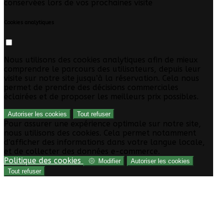
conservées lors de vos prochaines visite
Cookies analytiques
Nous utilisons des cookies analytiques afin de mieux
comprendre le parcours des utilisateurs, depuis leur
visite sur notre site jusqu’à la réservation. Cela nous
permet de prendre des décisions commerciales
éclairées et de proposer les meilleurs prix possibles.
Autoriser les cookies
Tout refuser
Pour assurer une expérience optimale sur notre site,
nous utilisons des cookies. Cela permet notamment
d'afficher des informations dans votre langue locale,
et de collecter des données e-commerce.
Politique des cookies
Modifier
Autoriser les cookies
Tout refuser