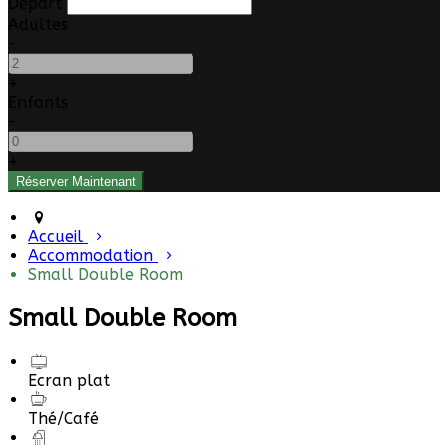
Départ
Adultes
-
+
Enfants
-
+
Accueil
Accommodation
Small Double Room
Small Double Room
Ecran plat
Thé/Café