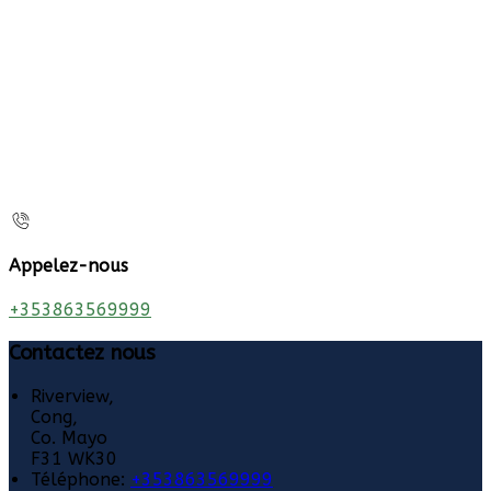
Appelez-nous
+353863569999
Contactez nous
Riverview,
Cong,
Co. Mayo
F31 WK30
Téléphone
:
+353863569999