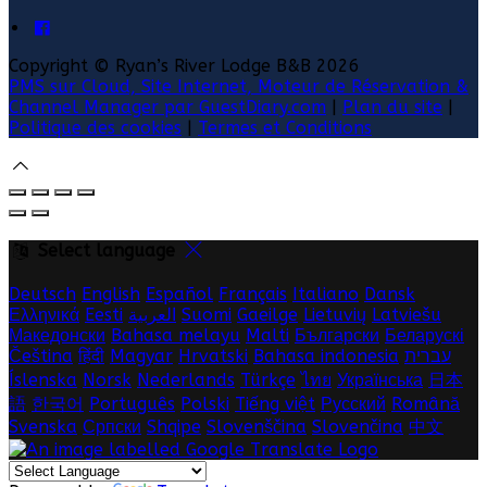
Copyright ©
Ryan’s River Lodge B&B 2026
PMS sur Cloud, Site Internet, Moteur de Réservation &
Channel Manager par GuestDiary.com
|
Plan du site
|
Politique des cookies
|
Termes et Conditions
Select language
Deutsch
English
Español
Français
Italiano
Dansk
Ελληνικά
Eesti
العربية
Suomi
Gaeilge
Lietuvių
Latviešu
Македонски
Bahasa melayu
Malti
Български
Беларускі
Čeština
हिंदी
Magyar
Hrvatski
Bahasa indonesia
עברית
Íslenska
Norsk
Nederlands
Türkçe
ไทย
Українська
日本
語
한국어
Português
Polski
Tiếng việt
Русский
Română
Svenska
Српски
Shqipe
Slovenščina
Slovenčina
中文