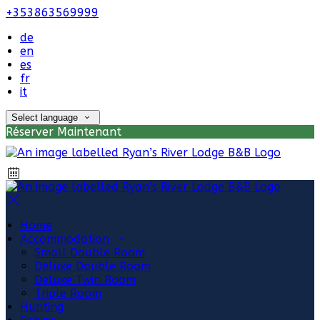
+353863569999
de
en
es
fr
it
Select language
Réserver Maintenant
Home
Accommodation
Small Double Room
Deluxe Double Room
Deluxe Twin Room
Triple Room
Hunting