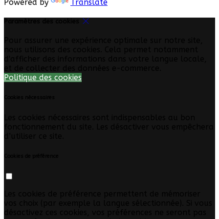
Powered by
Translate
Paramètres des cookies
Pour assurer une expérience optimale sur notre site,
nous utilisons des cookies. Cela permet notamment
d'afficher des informations dans votre langue locale,
et de collecter des données e-commerce.
Politique des cookies
Cookies nécessaires
Les cookies nécessaires sont indispensables au bon
fonctionnement du site. Les désactiver vous empêchera
d’utiliser ce site.
Cookies de préférence
Les cookies de préférence permettent de mémoriser
vos choix (par exemple la langue sélectionnée). Si vous
désactivez ces cookies, vos préférences ne seront pas